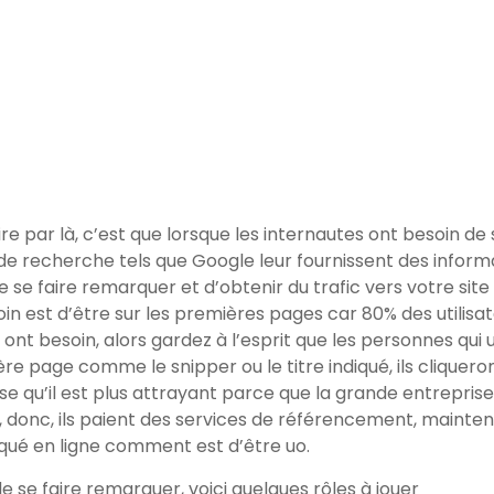
ire par là, c’est que lorsque les internautes ont besoin de
s de recherche tels que Google leur fournissent des inform
e se faire remarquer et d’obtenir du trafic vers votre site
n est d’être sur les premières pages car 80% des utilisat
ont besoin, alors gardez à l’esprit que les personnes qui 
re page comme le snipper ou le titre indiqué, ils cliqueron
pose qu’il est plus attrayant parce que la grande entrepri
e, donc, ils paient des services de référencement, main
rqué en ligne comment est d’être uo.
se faire remarquer, voici quelques rôles à jouer