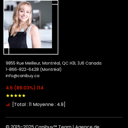
9855 Rue Meilleur, Montréal, QC H3L 3J6 Canada
1-866-822-6428 (Montréal)
info@canibuy.ca
4.5 (89.03%) 114
★
★
★
★
★
[Total : 11 Moyenne : 4.9]
© 2015–2025 Canibuy™ Team | Agence de