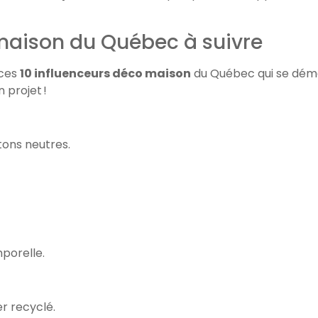
 maison du Québec à suivre
 ces
10 influenceurs déco maison
du Québec qui se démar
 projet !
tons neutres.
porelle.
er recyclé.