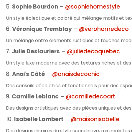
5.
Sophie Bourdon
–
@sophiehomestyle
Un style éclectique et coloré qui mélange motifs et tex
6.
Véronique Tremblay
–
@verohomedeco
Un mélange entre éléments rustiques et touches mod
7.
Julie Deslauriers
–
@juliedecoquebec
Un style luxe moderne avec des textures riches et des 
8.
Anaïs Côté
–
@anaisdecochic
Des conseils déco chics et fonctionnels pour des espace
9.
Camille Leblanc
–
@camilledecoart
Des designs artistiques avec des pièces uniques et des 
10.
Isabelle Lambert
–
@maisonisabelle
Des designs inspirés du style scandinave, minimalistes 