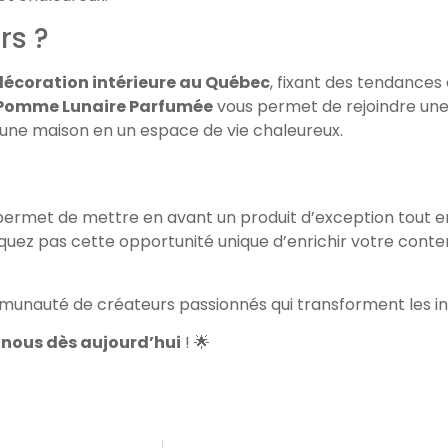
rs ?
décoration intérieure au Québec
, fixant des tendances 
Pomme Lunaire Parfumée
vous permet de rejoindre un
er une maison en un espace de vie chaleureux.
s permet de mettre en avant un produit d’exception tout 
anquez pas cette opportunité unique d’enrichir votre cont
unauté de créateurs passionnés qui transforment les intér
nous dès aujourd’hui
! 🌟