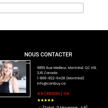
NOUS CONTACTER
9855 Rue Meilleur, Montréal, QC H3L
3J6 Canada
1-866-822-6428 (Montréal)
info@canibuy.ca
4.5 (89.03%) 114
★
★
★
★
★
[Total : 11 Moyenne : 4.9]