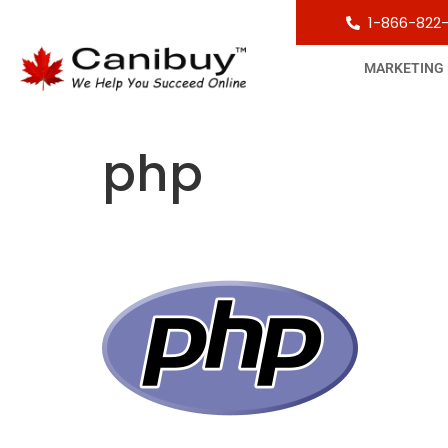
1-866-822
MARKETING
php